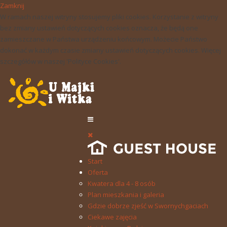
Zamknij
W ramach naszej witryny stosujemy pliki cookies. Korzystanie z witryny
bez zmiany ustawień dotyczących cookies oznacza, że będą one
zamieszczane w Państwa urządzeniu końcowym. Możecie Państwo
dokonać w każdym czasie zmiany ustawień dotyczących cookies. Więcej
szczegółów w naszej 'Polityce Cookies'.
Start
Oferta
Kwatera dla 4 - 8 osób
Plan mieszkania i galeria
Gdzie dobrze zjeść w Swornychgaciach
Ciekawe zajęcia