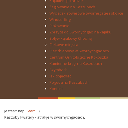
Kajakiem po Brdzie
Żeglowanie na Kaszubach
Wycieczki rowerowe Swornegacie i okolice
Windsurfing
Plażowanie
Zbrzycą do Swornychgaci na kajaku
Spływ kajakowy Chociną
Ciekawe miejsca
Piec chlebowy w Swornychgaciach
Centrum Ornitologiczne Kokoszka
Kamienne kręgi na Kaszubach
Szymbark
Jak dojechać
Pogoda na Kaszubach
Kontakt
Jesteś tutaj:
Start
Kaszuby kwatery - atrakje w swornychgaciach,