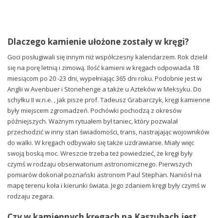
Dlaczego kamienie ułożone zostały w kręgi?
Goci posługiwali się innym niż współczesny kalendarzem. Rok dzielił
się na porę letnią i zimową. Ilość kamieni w kręgach odpowiada 18
miesiącom po 20 -23 dni, wypełniając 365 dni roku. Podobnie jest w
Anglii w Avenbuer i Stonehenge a także u Azteków w Meksyku. Do
schyłku II w.n.e. , jak pisze prof. Tadeusz Grabarczyk, kręgi kamienne
były miejscem zgromadzeń. Pochówki pochodzą z okresów
późniejszych. Ważnym rytuałem był taniec, który pozwalał
przechodzić w inny stan świadomości, trans, nastrajając wojowników
do walki. W kręgach odbywało się także uzdrawianie. Miały więc
swoją boską moc. Wreszcie trzeba też powiedzieć, że kręgi były
czymś w rodzaju obserwatorium astronomicznego. Pierwszych
pomiarów dokonał poznański astronom Paul Stephan. Naniósł na
mapę terenu koła i kierunki świata. Jego zdaniem kręgi były czymś w
rodzaju zegara.
Czy w kamiennych kręgach na Kaszubach jest