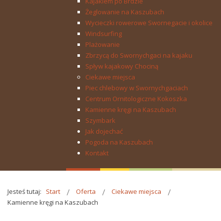
Kajakiem po Brdzie
Żeglowanie na Kaszubach
Wycieczki rowerowe Swornegacie i okolice
Windsurfing
Plażowanie
Zbrzycą do Swornychgaci na kajaku
Spływ kajakowy Chociną
Ciekawe miejsca
Piec chlebowy w Swornychgaciach
Centrum Ornitologiczne Kokoszka
Kamienne kręgi na Kaszubach
Szymbark
Jak dojechać
Pogoda na Kaszubach
Kontakt
Jesteś tutaj:
Start
Oferta
Ciekawe miejsca
Kamienne kręgi na Kaszubach