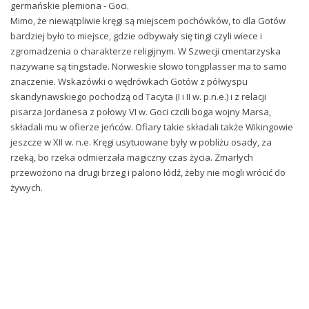
germańskie plemiona - Goci.
Mimo, że niewątpliwie kręgi są miejscem pochówków, to dla Gotów
bardziej było to miejsce, gdzie odbywały się tingi czyli wiece i
zgromadzenia o charakterze religijnym. W Szwecji cmentarzyska
nazywane są tingstade. Norweskie słowo tongplasser ma to samo
znaczenie. Wskazówki o wędrówkach Gotów z półwyspu
skandynawskiego pochodzą od Tacyta (I i II w. p.n.e.) i z relacji
pisarza Jordanesa z połowy VI w. Goci czcili boga wojny Marsa,
składali mu w ofierze jeńców. Ofiary takie składali także Wikingowie
jeszcze w XII w. n.e. Kręgi usytuowane były w pobliżu osady, za
rzeką, bo rzeka odmierzała magiczny czas życia. Zmarłych
przewożono na drugi brzeg i palono łódź, żeby nie mogli wrócić do
żywych.