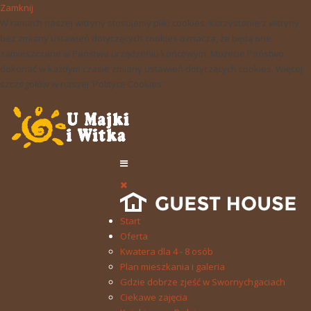
Zamknij
W ramach naszej witryny stosujemy pliki cookies. Korzystanie z witryny
bez zmiany ustawień dotyczących cookies oznacza, że będą one
zamieszczane w Państwa urządzeniu końcowym. Możecie Państwo
dokonać w każdym czasie zmiany ustawień dotyczących cookies. Więcej
szczegółów w naszej 'Polityce Cookies'.
Start
Oferta
Kwatera dla 4 - 8 osób
Plan mieszkania i galeria
Gdzie dobrze zjeść w Swornychgaciach
Ciekawe zajęcia