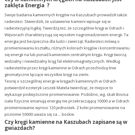
zaklęta Energia ?
Swoje badania kamiennych kręgów na Kaszubach prowadzili także
radiesteci. Stwierdzili, że ustawienie kamieni wpisuje się w
radiestezyjną logikę. Twierdzą też, że szczególnie kręgi w Odrach i
Węsiorach charakteryzują się wysokim nagromadzeniem energii. Ta
energia jest bezpieczna dla ludzi i zwierząt. Radiesteci mówią o
promieniowaniu kształtu, różnych kolorach kręgów i koncentrowaniu
się energii na lub ponad kamieniem centralnym kręgu. Kręgi tworzą
widzialny i niewidzialny krąg fal elektromagnetycznych. Według
radiestetów przez kręgi kamienne w Odrach przechodzą linie
geomatyczne łączące wszystkie kręgi na ziemi.
Teorię o szczególnej energii w kręgach kamiennych w Odrach
potwierdził ezoteryk Leszek Matela twierdząc, że miejsce to
wykazuje podwyższone promieniowanie. Podobno, wg. skali Bovisa
ciała fizyczne emanują energią nie przekraczającą 10000 a w Odrach
promieniowanie wynosi 120 jednostek. Z kolei promieniowanie na
poziomie 50000 uważa się za ... boskie.
Czy kręgi kamienne na Kaszubach zapisane są w
gwiazdach?