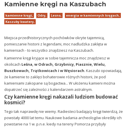
Kamienne kręgi na Kaszubach
kamienne kręgi,
Odry,
Lesno,
energia w kamiennych kręgach,
Kaszuby kwatery,
Miejsca przedhistorycznych pochówków okryte tajemnicą,
pomieszanie historii z legendami, moc nadludzka zaklęta w
kamieniach - to wszystko znajdziesz na Kaszubach.
Kamienne kręgi kryjące w sobie tajemnicza moc znajdziesz w
okolicach
Leśna, w Odrach, Grzybnicy, Piasznie, Wielu,
Buszkowach, Trątkowicach i w Węsiorach
. Kaszubi opowiadają,
że kamienie to zaklęci bohaterowie różnych historii, że pod
kamieniami zakopane są bogactwa... W ułożeniu kamieni można
dopatrzeć się zależności z kalendarzem astralnym.
Czy kamienne kręgi nakazali ludziom budować
kosmici?
Tego tak naprawdę nie wiemy. Radiesteci badający kręgi twierdzą, że
powstały 4000 lat temu. Naukowe badania archeologów określiły ich
powstanie na 1 w. p.n.e. kiedy na tereny Pomorza przybyły