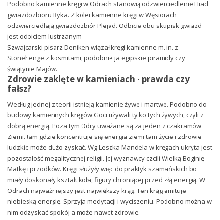
Podobno kamienne kręgi w Odrach stanowią odzwierciedlenie Hiad
gwiazdozbioru Byka. Z kolei kamienne kręgi w Węsiorach
odzwierciedlają gwiazdozbiór Plejad. Odbicie obu skupisk gwiazd
jest odbiciem lustrzanym.
Szwajcarski pisarz Deniken wiązał kręgi kamienne m. in. z
Stonehenge z kosmitami, podobnie ja egipskie piramidy czy
świątynie Majów.
Zdrowie zaklęte w kamieniach - prawda czy
fałsz?
Według jednej z teorii istnieją kamienie żywe i martwe. Podobno do
budowy kamiennych kręgów Goci używali tylko tych żywych, czyli z
dobrą energią. Poza tym Odry uważane są za jeden z czakramów
Ziemi. tam gdzie koncentruje się energia ziemi tam życie i zdrowie
ludzkie może dużo zyskać. Wg Leszka Mandela w kręgach ukryta jest
pozostałość megalitycznej religii. Jej wyznawcy czcili Wielką Boginię
Matkę i przodków. Kręgi służyły więc do praktyk szamańskich bo
miały doskonały kształt koła, figury chroniącej przed złą energią. W
Odrach najważniejszy jest największy krąg. Ten krąg emituje
niebieską energię. Sprzyja medytacji i wyciszeniu. Podobno można w
nim odzyskać spokój a może nawet zdrowie.