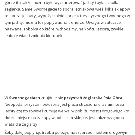
górze (tu także można było wyczarterować jachty i była szkółka
żeglarka. Same Swornegacie to spora letniskowa wieś, kilka sklepów
restauracje, bary, wypożyczalnie sprzętu turystycznego i wodnego w
tym jachty, można też popływać na trenerze. Uwaga, w zatoczce
nazwanej Tobołka do której wchodzimy, na końcu jeziora, zwykle
słabnie wiatr i zmienia kierunek.
W
Swornegaciach
znajduje się
przystań żeglarska Psia Góra
.
Nieopodal przystani położona jest plaża strzeżona oraz amfiteatr.
Jachty często również cumują we wsi w pobliżu mostu drogowego - to
dobre miejsce na zakupy w pobliskim sklepie. Jest także wygodna
wiata dla żeglarzy.
Żeby dalej popłynąć trzeba położyć maszt przed mostem drogowym