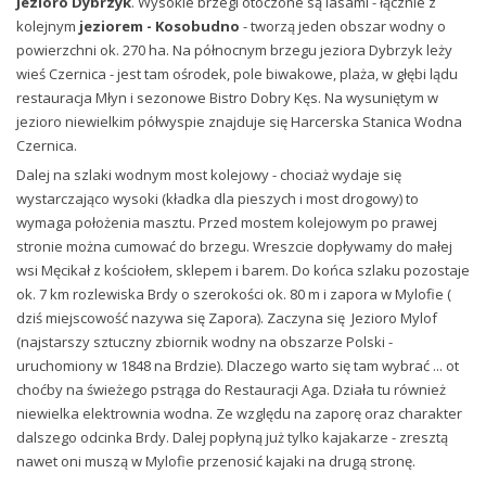
Jezioro Dybrzyk
. Wysokie brzegi otoczone są lasami - łącznie z
kolejnym
jeziorem - Kosobudno
- tworzą jeden obszar wodny o
powierzchni ok. 270 ha. Na północnym brzegu jeziora Dybrzyk leży
wieś Czernica - jest tam ośrodek, pole biwakowe, plaża, w głębi lądu
restauracja Młyn i sezonowe Bistro Dobry Kęs. Na wysuniętym w
jezioro niewielkim półwyspie znajduje się Harcerska Stanica Wodna
Czernica.
Dalej na szlaki wodnym most kolejowy - chociaż wydaje się
wystarczająco wysoki (kładka dla pieszych i most drogowy) to
wymaga położenia masztu. Przed mostem kolejowym po prawej
stronie można cumować do brzegu. Wreszcie dopływamy do małej
wsi Męcikał z kościołem, sklepem i barem. Do końca szlaku pozostaje
ok. 7 km rozlewiska Brdy o szerokości ok. 80 m i zapora w Mylofie (
dziś miejscowość nazywa się Zapora). Zaczyna się Jezioro Mylof
(najstarszy sztuczny zbiornik wodny na obszarze Polski -
uruchomiony w 1848 na Brdzie). Dlaczego warto się tam wybrać ... ot
choćby na świeżego pstrąga do Restauracji Aga. Działa tu również
niewielka elektrownia wodna. Ze względu na zaporę oraz charakter
dalszego odcinka Brdy. Dalej popłyną już tylko kajakarze - zresztą
nawet oni muszą w Mylofie przenosić kajaki na drugą stronę.