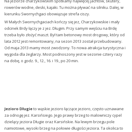
Na jeziorze charzykowskim spotkamy najwięcej jachtów, skutery,
rowerów wodne, deski, kajaki. Tu można pływać na silniku. Dalej, w
kierunku Swornychgaci obowiązuje strefa ciszy.
W Małych Swornychgaciach kończy się jez, Charzykowskie i mały
odcinek Brdy łączy je z jez. Długim
. Przy samym wejściu na Brdę
trzeba było złożyć maszt. Był
tam betonowy most drogowy, który od
lata 2012 jest remontowany, na sezon 2013 został przebudowany.
Od maja 2013 mamy most zwodzony. To nowa atrakcja turystyczna i
wygoda dla żeglarzy.
Most podnoszony jest w sezonie cztery razy
na dobę, o godz. 9., 12., 16. i 19., po 20 min.
Jezioro Długie
to wąskie jezioro łączące jezioro, często uznawane
za odnogę jez. Karsińsiego. Jego prawy brzeg to malowniczy cypel
dzielący jeziora Długie oraz Karsińskie. Na lewym brzegu pole
namiotowe, wysoki brzeg na połowie długości jeziora. Ta okolica to