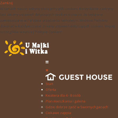
Zamknij
W ramach naszej witryny stosujemy pliki cookies. Korzystanie z witryny
bez zmiany ustawień dotyczących cookies oznacza, że będą one
zamieszczane w Państwa urządzeniu końcowym. Możecie Państwo
dokonać w każdym czasie zmiany ustawień dotyczących cookies. Więcej
szczegółów w naszej 'Polityce Cookies'.
Start
Oferta
Kwatera dla 4 - 8 osób
Plan mieszkania i galeria
Gdzie dobrze zjeść w Swornychgaciach
Ciekawe zajęcia