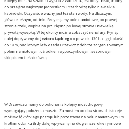
Kolejny most na szlaku u wyjścia z Witoczna. Jest dosyć niski, trudny
do przejścia większym jednostkom. Przechodzą tylko niewielkie
kabinówki. Oczywiście ważny jest też stan wody. Na dłuższym,
głównie leśnym, odcinku Brdy mijamy pole namiotowe, po prawej
stronie rzeki, wejście na jez. Płęsno po lewej stronie i niewielką
prywatą wysepkę. W tej okolicy można zobaczyć nenufary. Płynąc
dalej dopływamy do
Jeziora Łąckiego
o pow. ok. 130 ha i głębokość
do 19 m, nad którym leży osada Drzewicz z dobrze zorganizowanym
polem namiotowym, ośrodkiem wypoczynkowym, sezonowym
sklepikiem i leśniczówką.
W Drzewiczu mamy do pokonania kolejny most drogowy
wymagający położenia masztu. Za mostem po obu stronach istnieje
możliwość krótkiego postoju lub pozostania na polu namiotowym. Po
krótkim odcinku Brdy dalej wpływamy na długie i szerokie rynnowe