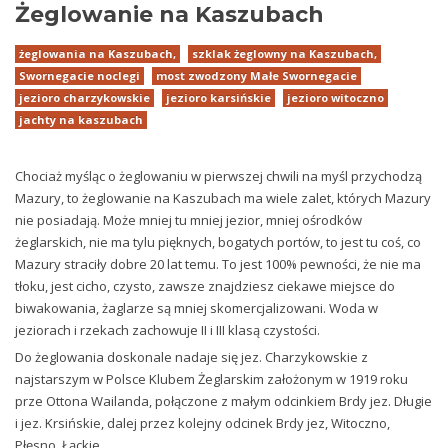
Żeglowanie na Kaszubach
żeglowania na Kaszubach,
szklak żeglowny na Kaszubach,
Swornegacie noclegi
most zwodzony Małe Swornegacie
jezioro charzykowskie
jezioro karsińskie
jezioro witoczno
jachty na kaszubach
Chociaż myśląc o żeglowaniu w pierwszej chwili na myśl przychodzą
Mazury, to żeglowanie na Kaszubach ma wiele zalet, których Mazury
nie posiadają. Może mniej tu mniej jezior, mniej ośrodków
żeglarskich, nie ma tylu pięknych, bogatych portów, to jest tu coś, co
Mazury straciły dobre 20 lat temu. To jest 100% pewności, że nie ma
tłoku, jest cicho, czysto, zawsze znajdziesz ciekawe miejsce do
biwakowania, żaglarze są mniej skomercjalizowani. Woda w
jeziorach i rzekach zachowuje II i III klasą czystości.
Do żeglowania doskonale nadaje się jez. Charzykowskie z
najstarszym w Polsce Klubem Żeglarskim założonym w 1919 roku
prze Ottona Wailanda, połączone z małym odcinkiem Brdy jez. Długie
i jez. Krsińskie, dalej przez kolejny odcinek Brdy jez, Witoczno,
Płęsno, Łąckie,