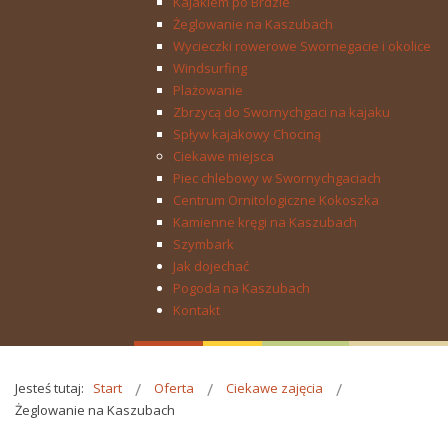
Kajakiem po Brdzie
Żeglowanie na Kaszubach
Wycieczki rowerowe Swornegacie i okolice
Windsurfing
Plażowanie
Zbrzycą do Swornychgaci na kajaku
Spływ kajakowy Chociną
Ciekawe miejsca
Piec chlebowy w Swornychgaciach
Centrum Ornitologiczne Kokoszka
Kamienne kręgi na Kaszubach
Szymbark
Jak dojechać
Pogoda na Kaszubach
Kontakt
Jesteś tutaj:
Start
Oferta
Ciekawe zajęcia
Żeglowanie na Kaszubach