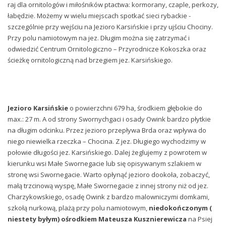
raj dla ornitologów i miłośników ptactwa: kormorany, czaple, perkozy,
łabędzie. Możemy w wielu miejscach spotkać sieci rybackie -
szczególnie przy wejściu na Jezioro Karsińskie i przy ujściu Chociny.
Przy polu namiotowym na jez. Długim można się zatrzymać i
odwiedzić Centrum Ornitologiczno – Przyrodnicze Kokoszka oraz
ścieżkę ornitologiczną nad brzegiem jez. Karsińskiego.
Jezioro Karsińskie
o powierzchni 679 ha, środkiem głębokie do
max.: 27 m. A od strony Swornychgaci i osady Owink bardzo płytkie
na długim odcinku. Przez jezioro przepływa Brda oraz wpływa do
niego niewielka rzeczka – Chocina. Z jez. Długiego wychodzimy w
połowie długości jez. Karsińskiego. Dalej żeglujemy z powrotem w
kierunku wsi Małe Swornegacie lub się opisywanym szlakiem w
stronę wsi Swornegacie. Warto opłynąć jezioro dookoła, zobaczyć,
małą trzcinową wyspę, Małe Swornegacie z innej strony niż od jez.
Charzykowskiego, osadę Owink z bardzo malowniczymi domkami,
szkołą nurkową, plażą przy polu namiotowym,
niedokończonym (
niestety byłym) ośrodkiem Mateusza Kusznierewicza
na Psiej