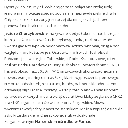
Dybrzyk, do jez,. Mylof. Wybierając na te połączone rzekę Brdę
jeziora mamy okazję spędzić pod żalami naprawdę piękne chwile.
Cały szlak przeznaczony jest raczej dla mniejszych jachtów,
ponieważ nie brak to niskich mostów.
Jezioro Charzykowskie,
nazywane kiedyś
Łukomie nad brzegami
którego leżą miejscowości
Charzykowy, Funka, Bachorze, Małe
Swornegacie to typowe polodowcowe jezioro rynnowe, drugie pod
względem wielkości, po jez. Ostrowitym w Borach Tucholskich.
Położone jest w obrębie Zaborskiego Parku Krajobrazowego i w
otulinie Parku Narodowego Bory Tucholskie. Powierzchnia: 1 363,8
ha, głębokość max: 30,50 m. W Charzykowach skorzystać można z
nowoczesnej mariny o najwyższej klasie wyposażenia portowego.
Nie brak tu dyskotek, restauracji, barów, pabów i sklepów. Latem
odbywają się tu różne imprezy, warto przed planowanym urlopem
sprawdzić w których można wziąć udział. Dwa kluby żeglarskie CHKŻ
oraz LKS organizują także wiele imprez żeglarskich. Można
wyczarterować jachty, nawet ze sternikiem. Można zapisać dzieci do
szkółki żeglarskiej w Charzykowach lub w doskonale
zorganizowanym
Harcerskim ośrodku w Funce
.