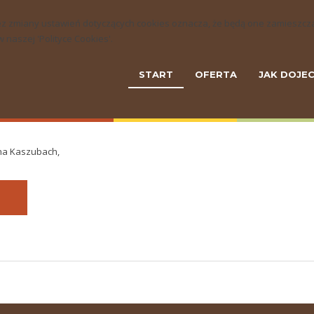
ny bez zmiany ustawień dotyczących cookies oznacza, że będą one zamie
naszej 'Polityce Cookies'.
START
OFERTA
JAK DOJE
 na Kaszubach,