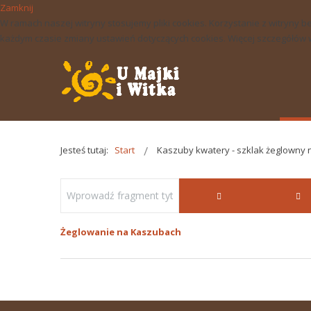
Zamknij
W ramach naszej witryny stosujemy pliki cookies. Korzystanie z witry
każdym czasie zmiany ustawień dotyczących cookies. Więcej szczegółów w 
Jesteś tutaj:
Start
Kaszuby kwatery - szklak żeglowny
Żeglowanie na Kaszubach