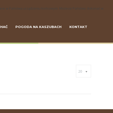
szczane w Państwa urządzeniu końcowym. Możecie Państwo dokonać w
CHAĆ
POGODA NA KASZUBACH
KONTAKT
20