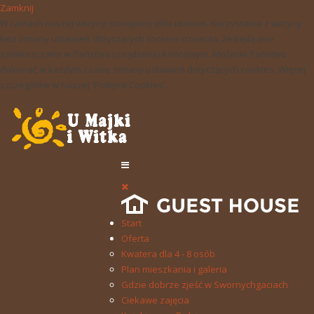
Zamknij
W ramach naszej witryny stosujemy pliki cookies. Korzystanie z witryny
bez zmiany ustawień dotyczących cookies oznacza, że będą one
zamieszczane w Państwa urządzeniu końcowym. Możecie Państwo
dokonać w każdym czasie zmiany ustawień dotyczących cookies. Więcej
szczegółów w naszej 'Polityce Cookies'.
Start
Oferta
Kwatera dla 4 - 8 osób
Plan mieszkania i galeria
Gdzie dobrze zjeść w Swornychgaciach
Ciekawe zajęcia