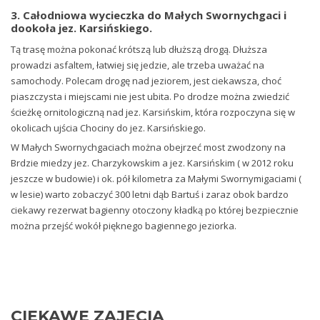
3. Całodniowa wycieczka do Małych Swornychgaci i
dookoła jez. Karsińskiego.
Tą trasę można pokonać krótszą lub dłuższą drogą. Dłuższa
prowadzi asfaltem, łatwiej się jedzie, ale trzeba uważać na
samochody. Polecam drogę nad jeziorem, jest ciekawsza, choć
piaszczysta i miejscami nie jest ubita. Po drodze można zwiedzić
ścieżkę ornitologiczną nad jez. Karsińskim, która rozpoczyna się w
okolicach ujścia Chociny do jez. Karsińskiego.
W Małych Swornychgaciach można obejrzeć most zwodzony na
Brdzie miedzy jez. Charzykowskim a jez. Karsińskim ( w 2012 roku
jeszcze w budowie) i ok. pół kilometra za Małymi Swornymigaciami (
w lesie) warto zobaczyć 300 letni dąb Bartuś i zaraz obok bardzo
ciekawy rezerwat bagienny otoczony kładką po której bezpiecznie
można przejść wokół pięknego bagiennego jeziorka.
CIEKAWE
ZAJĘCIA