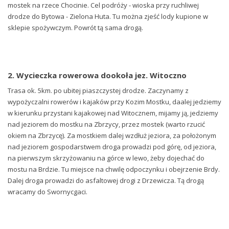
mostek na rzece Chocinie. Cel podróży - wioska przy ruchliwej
drodze do Bytowa - Zielona Huta. Tu można zjeść lody kupione w
sklepie spożywczym. Powrót tą sama drogą.
2. Wycieczka rowerowa dookoła jez. Witoczno
Trasa ok. 5km. po ubitej piaszczystej drodze. Zaczynamy z
wypożyczalni rowerów i kajaków przy Kozim Mostku, daalej jedziemy
w kierunku przystani kajakowej nad Witocznem, mijamy ją, jedziemy
nad jeziorem do mostku na Zbrzycy, przez mostek (warto rzucić
okiem na Zbrzycę). Za mostkiem dalej wzdłuż jeziora, za położonym
nad jeziorem gospodarstwem droga prowadzi pod górę, od jeziora,
na pierwszym skrzyżowaniu na górce w lewo, żeby dojechać do
mostu na Brdzie. Tu miejsce na chwilę odpoczynku i obejrzenie Brdy.
Dalej droga prowadzi do asfaltowej drogi z Drzewicza. Tą drogą
wracamy do Swornycgaci.