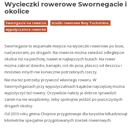
Wycieczki rowerowe Swornegacie i
okolice
Sworngacie na rowerze,
ścieżki rowerowe Bory Tucholskie,
wypożyczalnia rowerów
Swornegacie to wspaniałe miejsce na wycieczki rowerowe po lesie,
nad jeziorami, po drogach. Na rowerze można zwiedzić odleglejsze
okolice niż na piechotę, nawet w najlepszych butach. Na rower
można zabrać dziecko, kanapki, coś do picia, płaszcz od deszczu i
mnóstwo innych nie koniecznie potrzebnych rzeczy.
Nie ma też potrzeby przywozić własnego roweru. W
Swornychgaciach przy wypożyczalniach kajaków najczęściej można
wypożyczyć też rowery. Oczywiście należy je dobrze sprawdzić
zanim na nie wsiądziemy, żeby spokojnie jeździć po piaszczystych
drogach okolicy.
Od 2013 roku gmina Chojnice przygotowuje dla turystów kilkadziesiąt
kilometrów specjalnie przygotowanych ścieżek rowerowych.