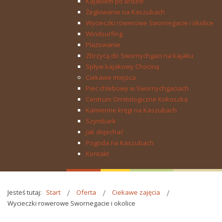
Kajakiem po Brdzie
Żeglowanie na Kaszubach
Wycieczki rowerowe Swornegacie i okolice
Windsurfing
Plażowanie
Zbrzycą do Swornychgaci na kajaku
Spływ kajakowy Chociną
Ciekawe miejsca
Piec chlebowy w Swornychgaciach
Centrum Ornitologiczne Kokoszka
Kamienne kręgi na Kaszubach
Szymbark
Jak dojechać
Pogoda na Kaszubach
Kontakt
Jesteś tutaj:
Start
Oferta
Ciekawe zajęcia
Wycieczki rowerowe Swornegacie i okolice