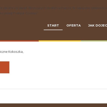
ny bez zmiany ustawień dotyczących cookies oznacza, że będą one zamie
naszej 'Polityce Cookies'.
START
OFERTA
JAK DOJE
giczne Kokoszka,