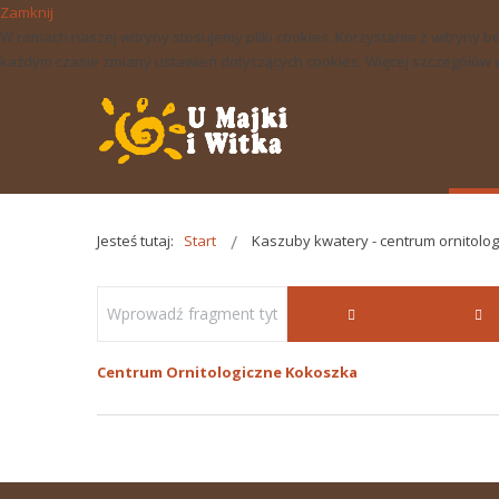
Zamknij
W ramach naszej witryny stosujemy pliki cookies. Korzystanie z witry
każdym czasie zmiany ustawień dotyczących cookies. Więcej szczegółów w 
Jesteś tutaj:
Start
Kaszuby kwatery - centrum ornitolo
Centrum Ornitologiczne Kokoszka