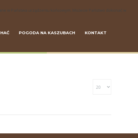
szczane w Państwa urządzeniu końcowym. Możecie Państwo dokonać w
CHAĆ
POGODA NA KASZUBACH
KONTAKT