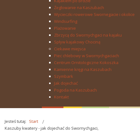
Kajakiem po Brdzie
Żeglowanie na Kaszubach
Wycieczki rowerowe Swornegacie i okolice
Windsurfing
Plażowanie
Zbrzycą do Swornychgaci na kajaku
Spływ kajakowy Chociną
Ciekawe miejsca
Piec chlebowy w Swornychgaciach
Centrum Ornitologiczne Kokoszka
Kamienne kręgi na Kaszubach
Szymbark
Jak dojechać
Pogoda na Kaszubach
Kontakt
Jesteś tutaj:
Start
Kaszuby kwatery - jak dojechać do Swornychgaci,