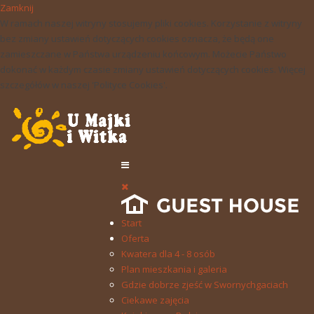
Zamknij
W ramach naszej witryny stosujemy pliki cookies. Korzystanie z witryny
bez zmiany ustawień dotyczących cookies oznacza, że będą one
zamieszczane w Państwa urządzeniu końcowym. Możecie Państwo
dokonać w każdym czasie zmiany ustawień dotyczących cookies. Więcej
szczegółów w naszej 'Polityce Cookies'.
Start
Oferta
Kwatera dla 4 - 8 osób
Plan mieszkania i galeria
Gdzie dobrze zjeść w Swornychgaciach
Ciekawe zajęcia